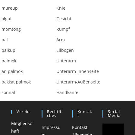
mureup
Knie
olgul
Gesicht
momtong
Rumpf
pal
Arm
palkup
Ellbogen
palmok
Unterarm
an palmok
Unterarm-Innenseite
bakkat palmok
Unterarm-Außenseite
sonnal
Handkante
Verein
Rechtli
Kontak
Social
Ches
T
Media
Mitgliedsc
Impressu
Kontakt
haft
m
Allgemein