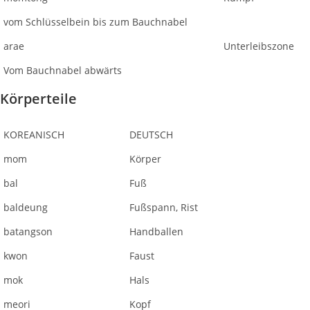
vom Schlüsselbein bis zum Bauchnabel
arae
Unterleibszone
Vom Bauchnabel abwärts
Körperteile
KOREANISCH
DEUTSCH
mom
Körper
bal
Fuß
baldeung
Fußspann, Rist
batangson
Handballen
kwon
Faust
mok
Hals
meori
Kopf