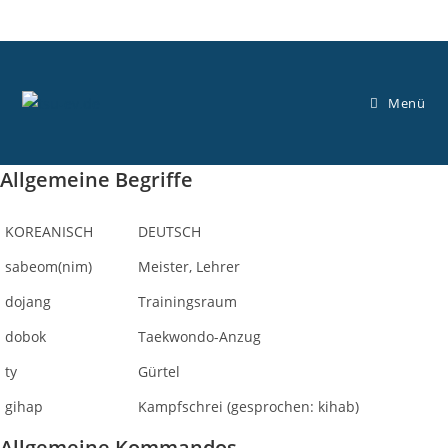
Zum
Inhalt
springen
Menü
Allgemeine Begriffe
KOREANISCH
DEUTSCH
sabeom(nim)
Meister, Lehrer
dojang
Trainingsraum
dobok
Taekwondo-Anzug
ty
Gürtel
gihap
Kampfschrei (gesprochen: kihab)
Allgemeine Kommandos