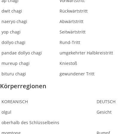
ap chagi
Vorwärtstritt
dwit chagi
Rückwärtstritt
naeryo chagi
Abwärtstritt
yop chagi
Seitwärtstritt
dollyo chagi
Rund-Tritt
pandae dollyo chagi
umgekehrter Halbkreistritt
mureup chagi
Kniestoß
bituru chagi
gewundener Tritt
Körperregionen
KOREANISCH
DEUTSCH
olgul
Gesicht
oberhalb des Schlüsselbeins
momtong
Rumpf